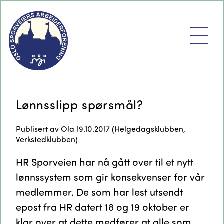
Lønnsslipp spørsmål?
Publisert av
Ola
19.10.2017 (
Helgedagsklubben
,
Verkstedklubben
)
HR Sporveien har nå gått over til et nytt
lønnssystem som gir konsekvenser for vår
medlemmer. De som har lest utsendt
epost fra HR datert 18 og 19 oktober er
klar over at dette medfører at alle som