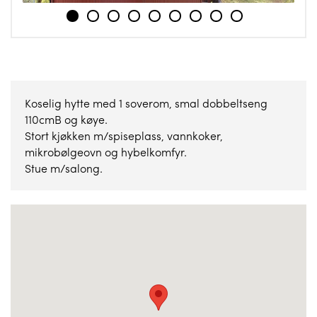
1
2
3
4
5
6
7
8
9
Koselig hytte med 1 soverom, smal dobbeltseng
110cmB og køye.
Stort kjøkken m/spiseplass, vannkoker,
mikrobølgeovn og hybelkomfyr.
Stue m/salong.