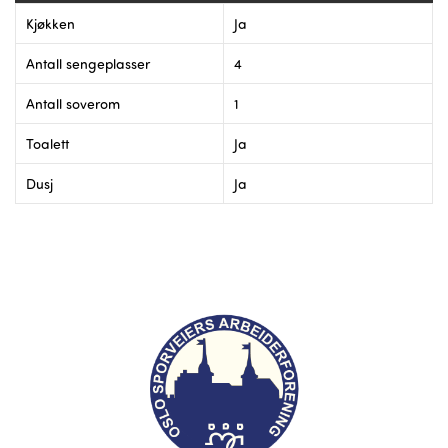
Kjøkken
Ja
Antall sengeplasser
4
Antall soverom
1
Toalett
Ja
Dusj
Ja