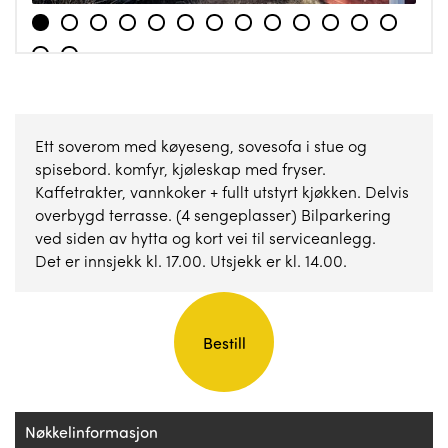
1
2
3
4
5
6
7
8
9
10
11
12
13
14
15
Ett soverom med køyeseng, sovesofa i stue og
spisebord. komfyr, kjøleskap med fryser.
Kaffetrakter, vannkoker + fullt utstyrt kjøkken. Delvis
overbygd terrasse. (4 sengeplasser) Bilparkering
ved siden av hytta og kort vei til serviceanlegg.
Det er innsjekk kl. 17.00. Utsjekk er kl. 14.00.
Nøkkelinformasjon