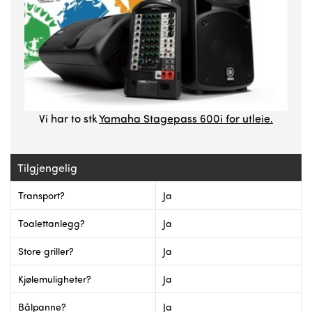
Vi har to stk
Yamaha Stagepass 600i for utleie.
Tilgjengelig
Transport
?
Ja
Toalettanlegg
?
Ja
Store griller
?
Ja
Kjølemuligheter
?
Ja
Bålpanne
?
Ja