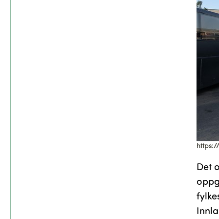
https:
Det 
oppg
fylke
Innla