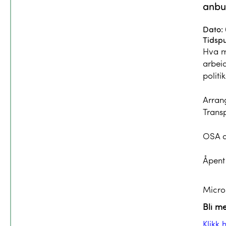
anbud
Dato: 
Tidspu
Hva m
arbeid
politi
Arran
Trans
OSA d
Åpent 
Micro
Bli m
Klikk 