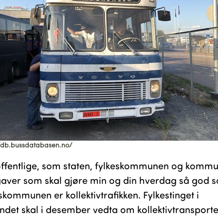
//db.bussdatabasen.no/
offentlige, som staten, fylkeskommunen og kommu
aver som skal gjøre min og din hverdag så god s
skommunen er kollektivtrafikken. Fylkestinget i
ndet skal i desember vedta om kollektivtransporten