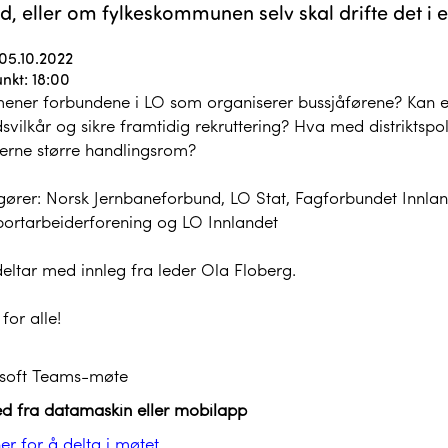
, eller om fylkeskommunen selv skal drifte det i 
05.10.2022
nkt: 18:00
ener forbundene i LO som organiserer bussjåførene? Kan eg
svilkår og sikre framtidig rekruttering? Hva med distriktspol
kerne større handlingsrom?
gører: Norsk Jernbaneforbund, LO Stat, Fagforbundet Innlan
portarbeiderforening og LO Innlandet
eltar med innleg fra leder Ola Floberg.
for alle!
soft Teams-møte
ed fra datamaskin eller mobilapp
her for å delta i møtet