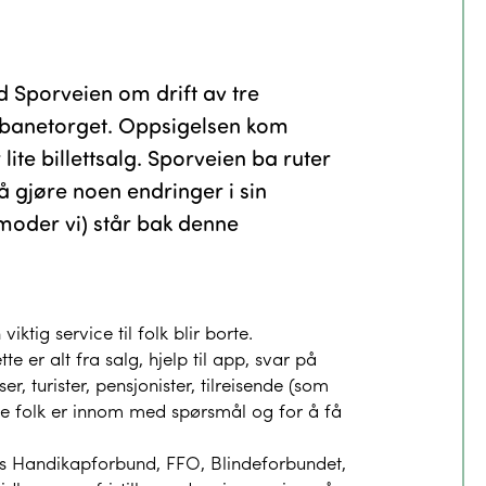
d Sporveien om drift av tre
rnbanetorget. Oppsigelsen kom
lite billettsalg. Sporveien ba ruter
 å gjøre noen endringer i sin
rmoder vi) står bak denne
tig service til folk blir borte.
 er alt fra salg, hjelp til app, svar på
, turister, pensjonister, tilreisende (som
ige folk er innom med spørsmål og for å få
ges Handikapforbund, FFO, Blindeforbundet,