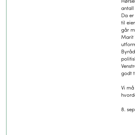
Hørsel
antall
Da er 
til ei
går me
Marit
utfor
Byråde
politi
Venstr
godt t
Vi må
hvorda
8. sep