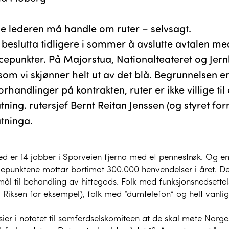
e lederen må handle om ruter – selvsagt.
 beslutta tidligere i sommer å avslutte avtalen me
icepunkter. På Majorstua, Nationalteateret og Je
som vi skjønner helt ut av det blå. Begrunnelsen er 
rhandlinger på kontrakten, ruter er ikke villige til
tning. rutersjef Bernt Reitan Jenssen (og styret fo
tninga.
 er 14 jobber i Sporveien fjerna med et pennestrøk. Og en vik
epunktene mottar bortimot 300.000 henvendelser i året. Dette
ål til behandling av hittegods. Folk med funksjonsnedsettelser
il Riksen for eksempel), folk med “dumtelefon” og helt vanl
 sier i notatet til samferdselskomiteen at de skal møte Nor