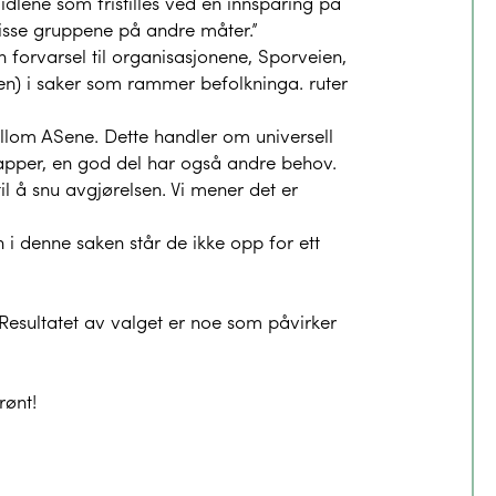
idlene som fristilles ved en innsparing på
disse gruppene på andre måter.”
 forvarsel til organisasjonene, Sporveien,
igjen) i saker som rammer befolkninga. ruter
llom ASene. Dette handler om universell
 apper, en god del har også andre behov.
til å snu avgjørelsen. Vi mener det er
n i denne saken står de ikke opp for ett
Resultatet av valget er noe som påvirker
rønt!