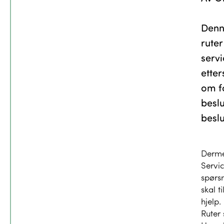
Denn
ruter
serv
etter
om fo
beslu
beslu
Dermed
Servic
spørsm
skal t
hjelp.
Ruter