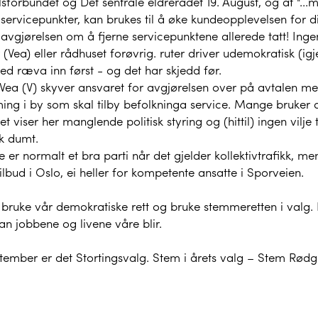
sforbundet og Det sentrale eldrerådet 19. August, og at "...m
 servicepunkter, kan brukes til å øke kundeopplevelsen for 
avgjørelsen om å fjerne servicepunktene allerede tatt! Ingen
er (Vea) eller rådhuset forøvrig. ruter driver udemokratisk (
d ræva inn først - og det har skjedd før.
 Vea (V) skyver ansvaret for avgjørelsen over på avtalen me
ming i by som skal tilby befolkninga service. Mange bruker
t viser her manglende politisk styring og (hittil) ingen vilje 
sk dumt.
e er normalt et bra parti når det gjelder kollektivtrafikk, me
ilbud i Oslo, ei heller for kompetente ansatte i Sporveien.
 bruke vår demokratiske rett og bruke stemmeretten i valg. 
n jobbene og livene våre blir.
tember er det Stortingsvalg. Stem i årets valg – Stem Rødg