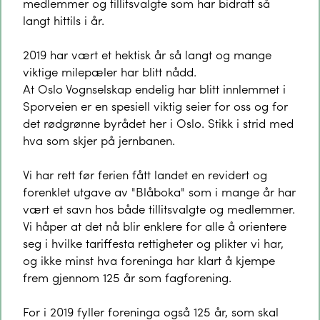
medlemmer og tillitsvalgte som har bidratt så
langt hittils i år.
2019 har vært et hektisk år så langt og mange
viktige milepæler har blitt nådd.
​At Oslo Vognselskap endelig har blitt innlemmet i
Sporveien er en spesiell viktig seier for oss og for
det rødgrønne byrådet her i Oslo. Stikk i strid med
hva som skjer på jernbanen.
Vi har rett før ferien fått landet en revidert og
forenklet utgave av "Blåboka" som i mange år har
vært et savn hos både tillitsvalgte og medlemmer.
Vi håper at det nå blir enklere for alle å orientere
seg i hvilke tariffesta rettigheter og plikter vi har,
og ikke minst hva foreninga har klart å kjempe
frem gjennom 125 år som fagforening.
For i 2019 fyller foreninga også 125 år, som skal