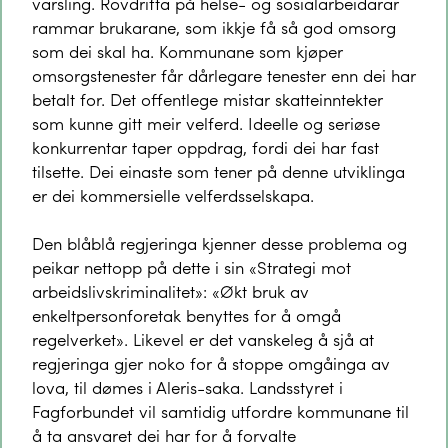
varsling. Rovdrifta på helse- og sosialarbeidarar
rammar brukarane, som ikkje få så god omsorg
som dei skal ha. Kommunane som kjøper
omsorgstenester får dårlegare tenester enn dei har
betalt for. Det offentlege mistar skatteinntekter
som kunne gitt meir velferd. Ideelle og seriøse
konkurrentar taper oppdrag, fordi dei har fast
tilsette. Dei einaste som tener på denne utviklinga
er dei kommersielle velferdsselskapa.
Den blåblå regjeringa kjenner desse problema og
peikar nettopp på dette i sin «Strategi mot
arbeidslivskriminalitet»: «Økt bruk av
enkeltpersonforetak benyttes for å omgå
regelverket». Likevel er det vanskeleg å sjå at
regjeringa gjer noko for å stoppe omgåinga av
lova, til dømes i Aleris-saka. Landsstyret i
Fagforbundet vil samtidig utfordre kommunane til
å ta ansvaret dei har for å forvalte