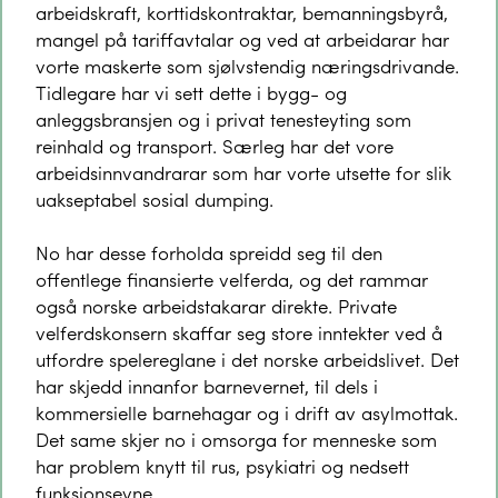
arbeidskraft, korttidskontraktar, bemanningsbyrå,
mangel på tariffavtalar og ved at arbeidarar har
vorte maskerte som sjølvstendig næringsdrivande.
Tidlegare har vi sett dette i bygg- og
anleggsbransjen og i privat tenesteyting som
reinhald og transport. Særleg har det vore
arbeidsinnvandrarar som har vorte utsette for slik
uakseptabel sosial dumping.
No har desse forholda spreidd seg til den
offentlege finansierte velferda, og det rammar
også norske arbeidstakarar direkte. Private
velferdskonsern skaffar seg store inntekter ved å
utfordre spelereglane i det norske arbeidslivet. Det
har skjedd innanfor barnevernet, til dels i
kommersielle barnehagar og i drift av asylmottak.
Det same skjer no i omsorga for menneske som
har problem knytt til rus, psykiatri og nedsett
funksjonsevne.