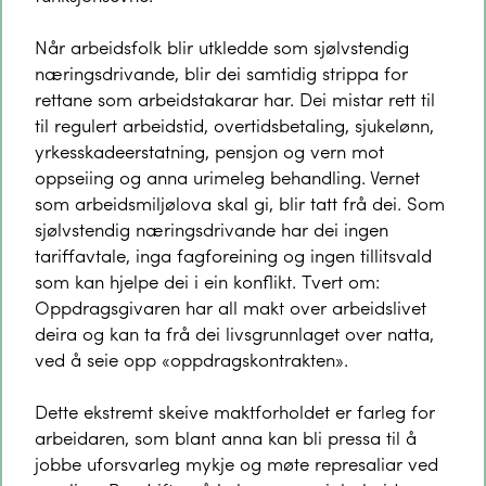
Når arbeidsfolk blir utkledde som sjølvstendig
næringsdrivande, blir dei samtidig strippa for
rettane som arbeidstakarar har. Dei mistar rett til
til regulert arbeidstid, overtidsbetaling, sjukelønn,
yrkesskadeerstatning, pensjon og vern mot
oppseiing og anna urimeleg behandling. Vernet
som arbeidsmiljølova skal gi, blir tatt frå dei. Som
sjølvstendig næringsdrivande har dei ingen
tariffavtale, inga fagforeining og ingen tillitsvald
som kan hjelpe dei i ein konflikt. Tvert om:
Oppdragsgivaren har all makt over arbeidslivet
deira og kan ta frå dei livsgrunnlaget over natta,
ved å seie opp «oppdragskontrakten».
Dette ekstremt skeive maktforholdet er farleg for
arbeidaren, som blant anna kan bli pressa til å
jobbe uforsvarleg mykje og møte represaliar ved