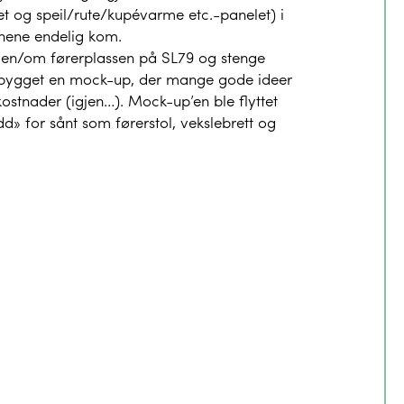
t og speil/rute/kupévarme etc.-panelet) i
nene endelig kom.
gjen/om førerplassen på SL79 og stenge
 bygget en mock-up, der mange gode ideer
kostnader (igjen…). Mock-up’en ble flyttet
dd» for sånt som førerstol, vekslebrett og