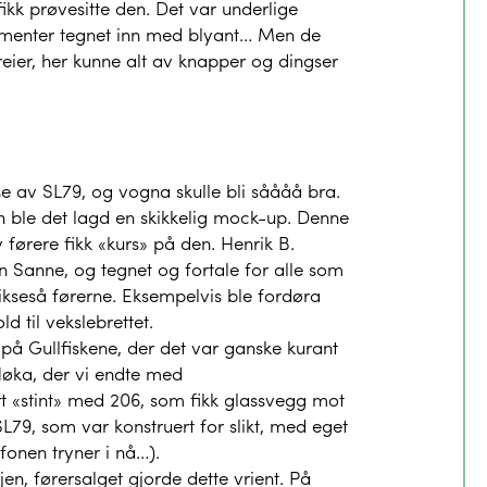
fikk prøvesitte den. Det var underlige
trumenter tegnet inn med blyant… Men de
eier, her kunne alt av knapper og dingser
 av SL79, og vogna skulle bli såååå bra.
 ble det lagd en skikkelig mock-up. Denne
førere fikk «kurs» på den. Henrik B.
 Sanne, og tegnet og fortale for alle som
likseså førerne. Eksempelvis ble fordøra
d til vekslebrettet.
t på Gullfiskene, der det var ganske kurant
Høka, der vi endte med
t «stint» med 206, som fikk glassvegg mot
SL79, som var konstruert for slikt, med eget
fonen tryner i nå…).
en, førersalget gjorde dette vrient. På