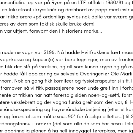
 annenfiolin. Jeg var på Ryen på en LTF-utflukt i 1980/81 og 
r, en trikkefront i kryssfinér og dashbord av papp med ins
r trikkeførere «på ordentlig» syntes nok dette var svære gr
teres av dem som faktisk skulle bruke dem!
 var uttjent, forsvant den i historiens mørke…
 moderne vogn var SL95. Nå hadde Hvitfrakkene lært masse
 vognkassa og kupeen(e) var bare tegninger, men av fronten
 fikk den stå på Grefsen, og alt som kunne krype og gå av 
r hadde fått opplæring av selveste Overingeniør Ole Martin
nom. Nok en gang fikk komiteer og fysioterapeuter si sitt, 
t framover, så vi fikk passasjerene noenlunde greit inn i forhol
ente at trikken har hatt førersalg siden noen-og-søtti, førs
tere vekslebrett og der vogna funka greit som den var, til 
rehåndsekspedering og høyrehåndsdørbetjening (etter et kor
 og førerstol som måtte snus 90° for å selge billetter…) til 
deringstrinn» i fordøra (det som alle de som har nesa i tele
r opprinnelig planen å ha helt innbygget førerplass, men igj