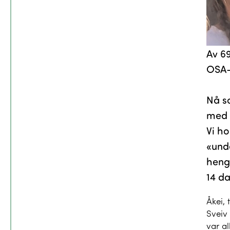
Av 69
OSA-
Nå so
med f
Vi ho
«und
heng
14 da
Åkei, 
Sveiv 
var al