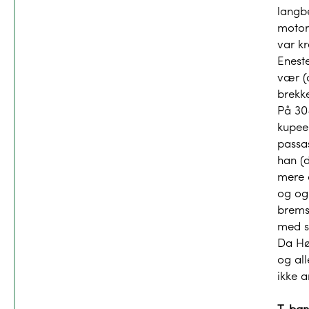
langb
motor
var k
Eneste
vær (
brekke
På 30
kupeer
passa
han (d
mere a
og og.
bremse
med s
Da Høk
og al
ikke 
T-ban