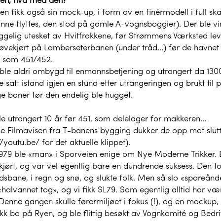
n fikk også sin mock-up, i form av en finérmodell i full sk
nne flyttes, den stod på gamle A-vognsboggier). Der ble vi
gelig utesket av Hvitfrakkene, før Strømmens Værksted leve
røvekjørt på Lamberseterbanen (under tråd…) før de havnet
r som 451/452.
 ble aldri ombygd til enmannsbetjening og utrangert da 1
e satt istand igjen en stund etter utrangeringen og brukt ti
ge baner før den endelig ble hugget.
le utrangert 10 år før 451, som delelager for makkeren…
ne Filmavisen fra T-banens bygging dukker de opp mot slutt
//youtu.be/
for det aktuelle klippet).
 1979 ble «man» i Sporveien enige om Nye Moderne Trikker. 
jørt, og var vel egentlig bare en dundrende suksess. Den to
dsbane, i regn og snø, og slukte folk. Men så slo «spareånde
«halvannet tog», og vi fikk SL79. Som egentlig alltid har vær
Denne gangen skulle førermiljøet i fokus (!), og en mockup,
kk bo på Ryen, og ble flittig besøkt av Vognkomité og Bedri