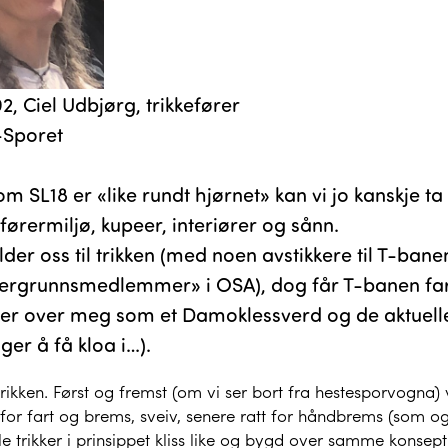
2, Ciel Udbjørg, trikkefører
Sporet
m SL18 er «like rundt hjørnet» kan vi jo kanskje 
ørermiljø, kupeer, interiører og sånn.
lder oss til trikken (med noen avstikkere til T-bane
ergrunnsmedlemmer» i OSA), dog får T-banen far
er over meg som et Damoklessverd og de aktuelle 
ger å få kloa i…).
trikken. Først og fremst (om vi ser bort fra hestesporvogna)
for fart og brems, sveiv, senere ratt for håndbrems (som og
le trikker i prinsippet kliss like og bygd over samme konse