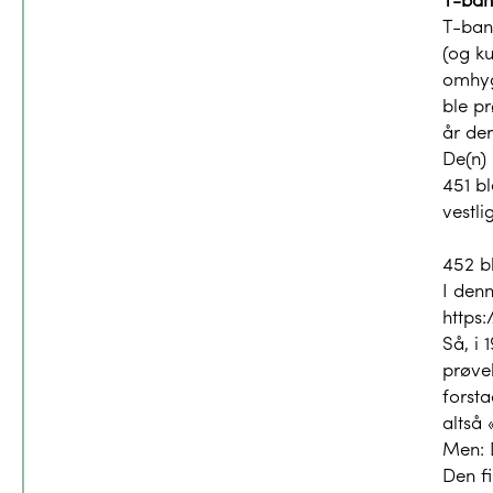
T-bane
(og ku
omhyg
ble p
år de
De(n)
451 bl
vestli
452 b
I den
https:
Så, i
prøvek
forsta
altså 
Men: 
Den fi