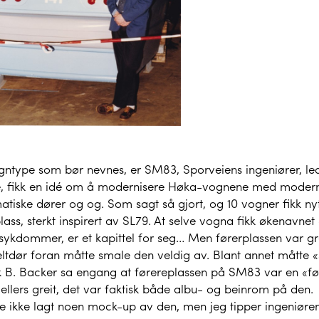
ntype som bør nevnes, er SM83, Sporveiens ingeniører, lede
, fikk en idé om å modernisere Høka-vognene med moderne
tiske dører og og. Som sagt så gjort, og 10 vogner fikk nytt 
lass, sterkt inspirert av SL79. At selve vogna fikk økenavn
ykdommer, er et kapittel for seg… Men førerplassen var gre
ltdør foran måtte smale den veldig av. Blant annet måtte «s
k B. Backer sa engang at førereplassen på SM83 var en «fø
ellers greit, det var faktisk både albu- og beinrom på den.
le ikke lagt noen mock-up av den, men jeg tipper ingeniøre