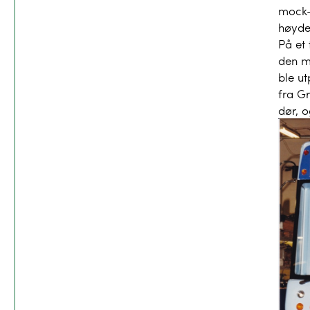
mock-
høyde
På et
den m
ble ut
fra Gr
dør, o