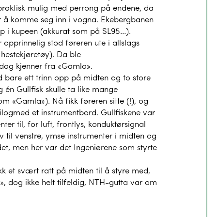
praktisk mulig med perrong på endene, da
 for å komme seg inn i vogna. Ekebergbanen
pp i kupeen (akkurat som på SL95…).
opprinnelig stod føreren ute i allslags
hestekjøretøy). Da ble
 idag kjenner fra «Gamla».
 bare ett trinn opp på midten og to store
 én Gullfisk skulle ta like mange
 «Gamla»). Nå fikk føreren sitte (!), og
tilogmed et instrumentbord. Gullfiskene var
 til, for luft, frontlys, konduktørsignal
iv til venstre, ymse instrumenter i midten og
det, men her var det Ingeniørene som styrte
 et svært ratt på midten til å styre med,
 dog ikke helt tilfeldig, NTH-gutta var om