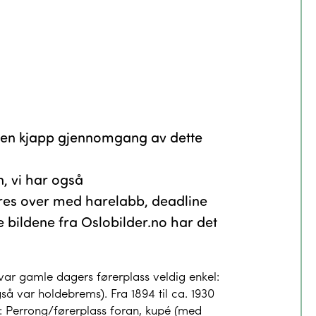
ta en kjapp gjennomgang av dette
n, vi har også
es over med harelabb, deadline
bildene fra Oslobilder.no har det
 var gamle dagers førerplass veldig enkel:
så var holdebrems). Fra 1894 til ca. 1930
pt: Perrong/førerplass foran, kupé (med