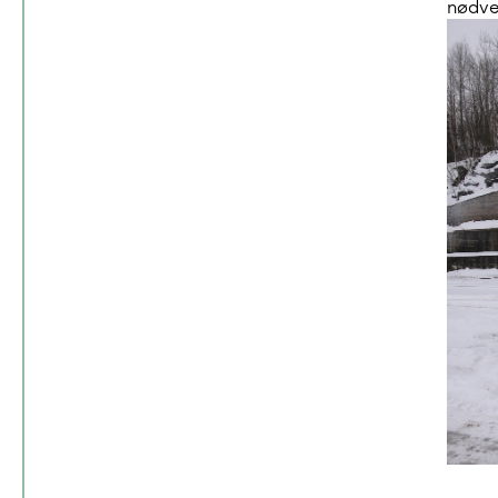
nødve