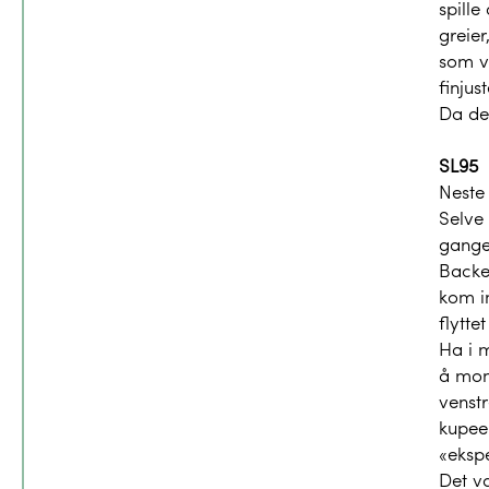
spille
greie
som va
finjus
Da den
SL95
Neste
Selve
gangen
Backe
kom in
flytte
Ha i m
å mon
venst
kupeen
«ekspe
Det va