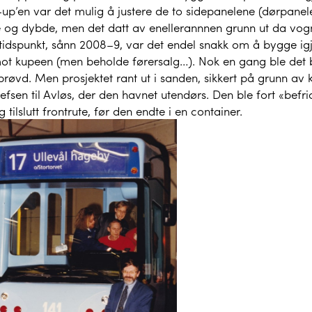
up’en var det mulig å justere de to sidepanelene (dørpanele
 og dybde, men det datt av enellerannnen grunn ut da vog
 tidspunkt, sånn 2008–9, var det endel snakk om å bygge i
ot kupeen (men beholde førersalg…). Nok en gang ble det
prøvd. Men prosjektet rant ut i sanden, sikkert på grunn av 
efsen til Avløs, der den havnet utendørs. Den ble fort «befri
g tilslutt frontrute, før den endte i en container.