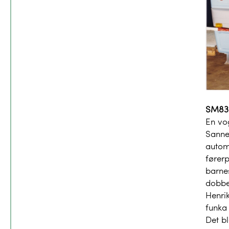
SM83
En vog
Sanne
automa
førerp
barnes
dobbe
Henri
funka 
Det b