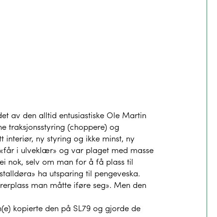
t av den alltid entusiastiske Ole Martin
 traksjonsstyring (choppere) og
interiør, ny styring og ikke minst, ny
et «får i ulveklær» og var plaget med masse
i nok, selv om man for å få plass til
talldøra» ha utsparing til pengeveska.
rerplass man måtte iføre seg». Men den
n(e) kopierte den på SL79 og gjorde de