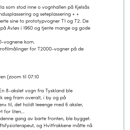
ala som stod inne o vognhallen på Kjelsås
ndusplassering og seteplassering + +
rte sine to prototypvogner T1 og T2. De
 på Avløs i 1960 og tjente mange og gode
300-vognene kom.
l profilmålinger for T2000-vogner på de
en (zoom til 07:10
En 8-akslet vogn fra Tyskland ble
k seg fram overalt, i by og på
n» til, det holdt leeenge med 6 aksler,
t for liten…
 denne gang av barte fronten, ble bygget.
ftsfysioterapeut, og Hvitfrakkene måtte nå