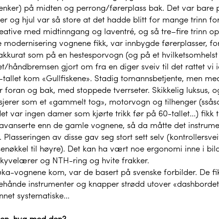
enker) på midten og perrong/førerplass bak. Det var bare 
er og hjul var så store at det hadde blitt for mange trinn
reative med midtinngang og laventré, og så tre–fire trinn o
 modernisering vognene fikk, var innbygde førerplasser, for 
akkurat som på en hestesporvogn (og på et hvilketsomhelst 
t/håndbremsen gjort om fra en diger sveiv til det rattet vi
-tallet kom «Gullfiskene». Stadig tomannsbetjente, men med
 foran og bak, med stoppede tverrseter. Skikkelig luksus, og
sjerer som et «gammelt tog», motorvogn og tilhenger (ssåsom
et var ingen damer som kjørte trikk før på 60-tallet…) fikk 
vanserte enn de gamle vognene, så da måtte det instrumenter
 Plasseringen av disse gav seg stort sett selv (kontrollersve
nøkkel til høyre). Det kan ha vært noe ergonomi inne i bil
kyvelærer og NTH-ring og hvite frakker.
a-vognene kom, var de basert på svenske forbilder. De fikk
lehånde instrumenter og knapper strødd utover «dashbordet»,
annet systematiske…
en, hva med den?