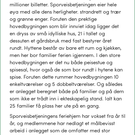
millioner billetter. Sporveisbetjeningen eier hele
øya med alle dens herligheter. strandrett og trær
og grønne enger. Foruten den prektige
hovedbygningen som blir innviet idag ligger det
en dryss av små idylliske hus, 21 i tallet og
dessuten et gårdsbruk med fast bestyrer året
rundt. Hyttene består av bare ett rum og kjøkken,
men her bor familier ferien igjennem. I den store
hovedbygningen er det nu både peisestue og
spisesal, hvor også de som bor rundt i hytene kan
spise. Foruten dette rummer hovedbygningen 10
enkeltværelser og 5 dobbeltværelser. Og således
er anlegget beregnet både på familier og på dem
som ikke er trådt inn i ekteskapelig stand. Ialt kan
25 familier få plass her ute på en gang.
Sporveisbetjeningens feriehjem har vokset fra år til
år, og medlemmene har nedlagt et målbevisst
arbeid i anlegget som de omfatter med stor