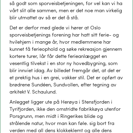
så godt som sporveisbetjeningen, for vel kan vi ha
vårt slit alle sammen, men er det noe man virkelig
blir utmattet av så er det å stå.
Det er derfor med glede vi hører at Oslo
sporveisbetjenings forening har hatt sitt ferie- og
hvilehjem i mange år, hvor medlemmene har
kunnet få ferieophold og søke rekreasjon gjennem
kortere turer, Iår får dette ferieanlægget en
vesentlig tilvekst i en stor ny hovedbygning, som
blir innviet idag. Av billedet fremgår det, at det er
et prektig hus i en grei, vakker stil. Det er opført av
brødrene Sundéen, Sundvollen, efter tegning av
arkitekt V. Schaulund.
Anlegget ligger ute på Herøya i Stensfjorden i
Tyrifjorden, ikke den omstridte fabrikkøya utenfor
Porsgrunn, men midt i Ringerikes blide og
strålende natur, hvor man kan føle. sig bort fra
verden med all dens klokkeklemt og alle dens