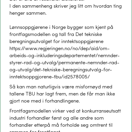
I den sammenheng skriver jeg litt om hvordan ting
henger sammen.
Lønnsoppgjørene i Norge bygger som kjent på
frontfagsmodellen og tall fra Det tekniske
beregningsutvalget for inntektsoppgjørene
https://www.regjeringen.no/no/dep/aid/om-
arbeids-og-inkluderingsdepartementet/nemnder-
styrer-rad-og-utvalg/permanente-nemnder-rad-
og-utvalg/det-tekniske-beregningsutvalg-for-
inntektsoppgjorene-tbu/id2578005/
Så kan man naturligvis være misfornøyd med
tallene TBU har lagt frem, men de får man ikke
gjort noe med i forhandlingene.
Frontfagsmodellen virker ved at konkurranseutsatt
industri forhandler først og alle andre som
forhandler etterpå må forholde seg omtrent til
rammen for frontfaget.