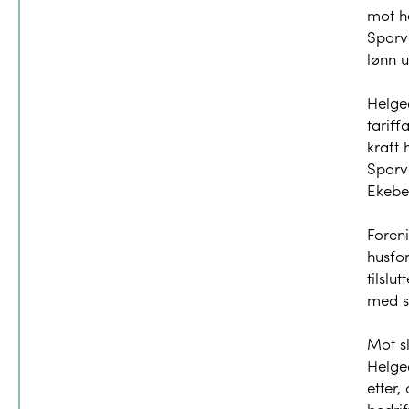
mot h
Sporv
lønn u
Helge
tariff
kraft
Sporv
Ekebe
Foreni
husfor
tilslu
med s
Mot sl
Helge
etter,