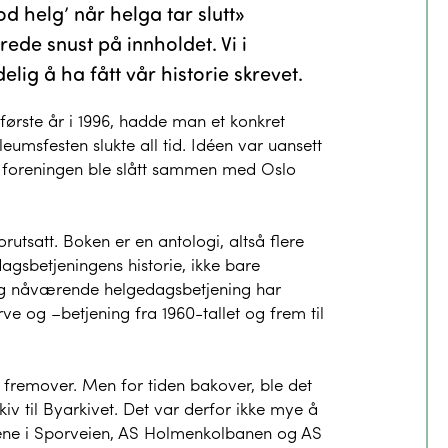
od helg’ når helga tar slutt»
ede snust på innholdet. Vi i
ig å ha fått vår historie skrevet.
første år i 1996, hadde man et konkret
eumsfesten slukte all tid. Idéen var uansett
da foreningen ble slått sammen med Oslo
orutsatt. Boken er en antologi, altså flere
dagsbetjeningens historie, ikke bare
 og nåværende helgedagsbetjening har
ve og –betjening fra 1960-tallet og frem til
 fremover. Men for tiden bakover, ble det
rkiv til Byarkivet. Det var derfor ikke mye å
ngene i Sporveien, AS Holmenkolbanen og AS