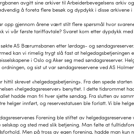
gbanen avgitt sine arkiver til Arbeiderbevegelsens arkiv og 
dvendig å foreta flere besøk og dypdykk i disse arkivene i 
r opp gjennom årene vært stilt flere spørsmål hvor svarene
kk vi vår første tariffavtale? Svaret kom etter dypdykk med
2 søkte AS Bærumsbanen etter lørdags- og søndagsreserver. V
med kan vi rimelig trygt slå fast at helgedagsbetjeningen er
eisselskapene i Oslo og Aker seg med søndagsreserver. He
 ordningen, og sist ut var søndagsreservene ved AS Holmen
r hittil skrevet «helgedagsbetjening». Fra den spede starte
elsen «helgedagsreserver» benyttet. I dette tidsrommet hadde 
allet hadde man fri hver sjette søndag. Fra slutten av samme
tre helger innført, og reservestatusen ble forlatt. Vi ble hel
dagsreservenes Forening ble stiftet av helgedagsreserven
 selskap og sted med slik betjening. Man følte at fulltidsfor
dsforhold. Men på tross av egen forening, hadde man kun no