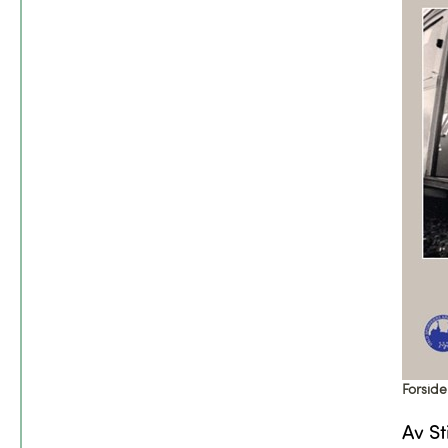
Forsid
Av S