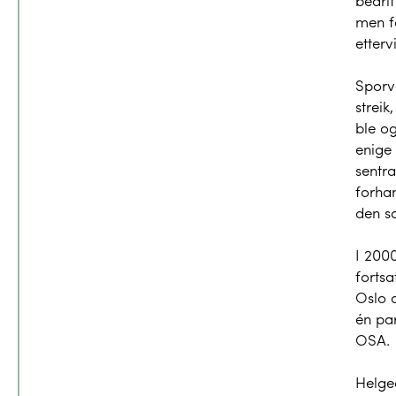
bedrif
men f
etterv
Sporve
streik
ble og
enige
sentra
forhan
den s
I 2000
fortsa
Oslo a
én par
OSA.
Helge