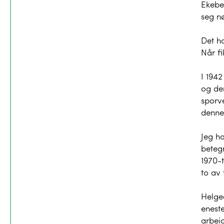
Ekeber
seg nø
Det ha
Når fi
I 194
og der
sporv
denne
Jeg ha
betegn
1970-t
to av 
Helge
eneste
arbei