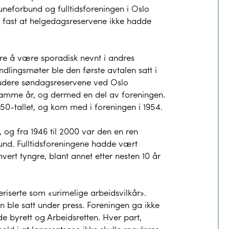
eforbund og fulltidsforeningen i Oslo
t fast at helgedagsreservene ikke hadde
are å være sporadisk nevnt i andres
andlingsmøter ble den første avtalen satt i
ludere søndagsreservene ved Oslo
 samme år, og dermed en del av foreningen.
-tallet, og kom med i foreningen i 1954.
 og fra 1946 til 2000 var den en ren
rbund. Fulltidsforeningene hadde vært
ert tyngre, blant annet etter nesten 10 år
eriserte som «urimelige arbeidsvilkår».
 ble satt under press. Foreningen ga ikke
åde byrett og Arbeidsretten. Hver part,