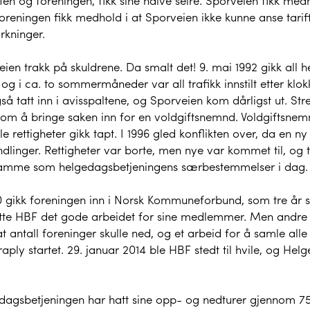
ten og foreningen, fikk sine halve seire. Sporveien fikk medh
oreningen fikk medhold i at Sporveien ikke kunne anse tar
irkninger.
ien trakk på skuldrene. Da smalt det! 9. mai 1992 gikk all h
, og i ca. to sommermåneder var all trafikk innstilt etter kl
så tatt inn i avisspaltene, og Sporveien kom dårligst ut. Strei
 om å bringe saken inn for en voldgiftsnemnd. Voldgiftsnemn
le rettigheter gikk tapt. I 1996 gled konflikten over, da en ny
dlinger. Rettigheter var borte, men nye var kommet til, og ta
amme som helgedagsbetjeningens særbestemmelser i dag.
 gikk foreningen inn i Norsk Kommuneforbund, som tre år se
tte HBF det gode arbeidet for sine medlemmer. Men andre ti
t antall foreninger skulle ned, og et arbeid for å samle al
aply startet. 29. januar 2014 ble HBF stedt til hvile, og Hel
dagsbetjeningen har hatt sine opp- og nedturer gjennom 