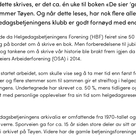
ette skrives, er det ca. én uke til boken «De sier ‘g
mer Tøyen. Og når dette leses, har nok flere aller
dagsbetjeningens klubb er godt fornøyd med endel
de da Helgedagsbetjeningens Forening (HBF) feiret sine 50 
g på bordet om å skrive en bok. Men forberedelsene til jubil
 og tankene om å skrive vår historie ble brakt frem igjen 
iers Arbeiderforening (OSA) i 2014.
 startet arbeidet, som skulle vise seg å ta mer tid enn først f
ier og flere stemmer som til sammen gir et streiftog i helge
ingens. Undertegnede har skrevet ca. 50 %, mens tidligere
t med personlige opplevelser fra sin tid som helgedagsreser
dagsbetjeningens arkivalia er omfattende fra 1970-tallet og
 verre. Sporveien ga for ca. 15 år siden store deler av sitt a
 i arkivet på Tøyen. Videre har de gamle betjeningsforeni