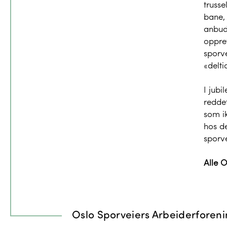
trusse
bane, 
anbud
oppret
sporve
«delti
I jub
reddet
som ik
hos de
sporve
Alle O