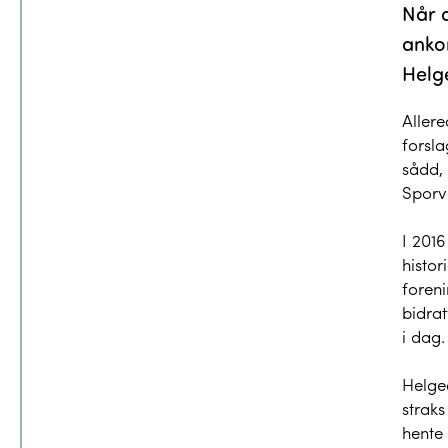
Når d
ankom
Helge
Allere
forsla
sådd,
Sporve
I 2016
histor
foren
bidrat
i dag.
Helge
straks
hente