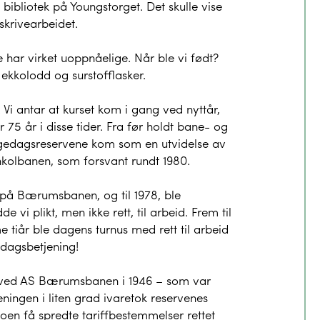
bibliotek på Youngstorget. Det skulle vise
skrivearbeidet.
 har virket uoppnåelige. Når ble vi født?
 ekkolodd og surstofflasker.
i antar at kurset kom i gang ved nyttår,
 75 år i disse tider. Fra før holdt bane- og
lgedagsreservene kom som en utvidelse av
kolbanen, som forsvant rundt 1980.
n på Bærumsbanen, og til 1978, ble
vi plikt, men ikke rett, til arbeid. Frem til
 tiår ble dagens turnus med rett til arbeid
gedagsbetjening!
e ved AS Bærumsbanen i 1946 – som var
eningen i liten grad ivaretok reservenes
en få spredte tariffbestemmelser rettet