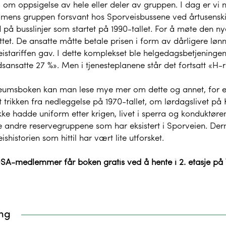
l om oppsigelse av hele eller deler av gruppen. I dag er vi
mens gruppen forsvant hos Sporveisbussene ved årtusenskift
 på busslinjer som startet på 1990-tallet. For å møte den 
tet. De ansatte måtte betale prisen i form av dårligere løn
istariffen gav. I dette komplekset ble helgedagsbetjeningen
dsansatte 27 %». Men i tjenesteplanene står det fortsatt «H-
ileumsboken kan man lese mye mer om dette og annet, for
 trikken fra nedleggelse på 1970-tallet, om lørdagslivet på
ke hadde uniform etter krigen, livet i sperra og konduktøren
 andre reservegruppene som har eksistert i Sporveien. Derme
ishistorien som hittil har vært lite utforsket.
SA-medlemmer får boken gratis ved å hente i 2. etasje på Tøy