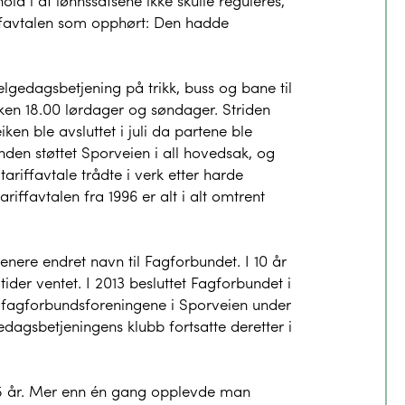
old i at lønnssatsene ikke skulle reguleres,
iffavtalen som opphørt: Den hadde
elgedagsbetjening på trikk, buss og bane til
okken 18.00 lørdager og søndager. Striden
ken ble avsluttet i juli da partene ble
den støttet Sporveien i all hovedsak, og
 tariffavtale trådte i verk etter harde
riffavtalen fra 1996 er alt i alt omtrent
nere endret navn til Fagforbundet. I 10 år
der ventet. I 2013 besluttet Fagforbundet i
le fagforbundsforeningene i Sporveien under
gedagsbetjeningens klubb fortsatte deretter i
75 år. Mer enn én gang opplevde man