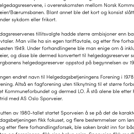
elgedagsreservene, i overenskomsten mellom Norsk Kommun
eier/Bærumsbanen. Blant annet ble det kort og konsist slåt
nder sykdom eller frikort.
dagsreservenes tillitsvalgte hadde større ambisjoner enn b
avtaler. Man ville ha sin egen tariffavtale, og etter fire forh
 høsten 1949. Under forhandlingene ble man enige om å ink
eier, og disse ble dermed konvertert til helgedagsreserver
rgbanens helgedagsreserver oppstod på begynnelsen av 1950
ngen endret navn til Helgedagsbetjeningens Forening i 1978,
ening. Altså en fagforening uten tilknytning til et større fo
ttet Kommuneforbundet og dermed LO. Å stå alene ble etter hv
trid med AS Oslo Sporveier.
utten av 1980-tallet startet Sporveien å se på det de karakt
dagsbetjeningen fikk fokuset, og flere bestemmelser om lønn
 og etter flere forhandlingsforsøk, ble saken brakt inn for b