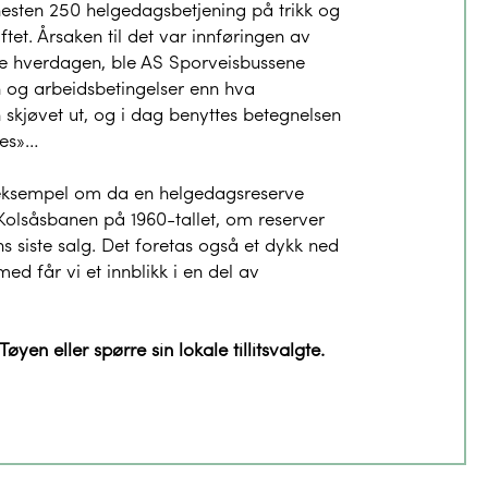
 nesten 250 helgedagsbetjening på trikk og
et. Årsaken til det var innføringen av
nye hverdagen, ble AS Sporveisbussene
n og arbeidsbetingelser enn hva
 skjøvet ut, og i dag benyttes betegnelsen
res»…
 eksempel om da en helgedagsreserve
 Kolsåsbanen på 1960-tallet, om reserver
s siste salg. Det foretas også et dykk ned
d får vi et innblikk i en del av
en eller spørre sin lokale tillitsvalgte.