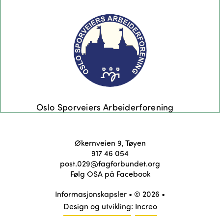
Økernveien 9, Tøyen
917 46 054
post.029@fagforbundet.org
Følg OSA på Facebook
Informasjonskapsler
• © 2026 •
Design og utvikling
:
Increo