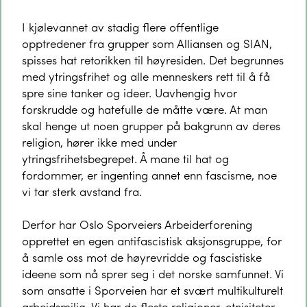
I kjølevannet av stadig flere offentlige
opptredener fra grupper som Alliansen og SIAN,
spisses hat retorikken til høyresiden. Det begrunnes
med ytringsfrihet og alle menneskers rett til å få
spre sine tanker og ideer. Uavhengig hvor
forskrudde og hatefulle de måtte være. At man
skal henge ut noen grupper på bakgrunn av deres
religion, hører ikke med under
ytringsfrihetsbegrepet. Å mane til hat og
fordommer, er ingenting annet enn fascisme, noe
vi tar sterk avstand fra.
Derfor har Oslo Sporveiers Arbeiderforening
opprettet en egen antifascistisk aksjonsgruppe, for
å samle oss mot de høyrevridde og fascistiske
ideene som nå sprer seg i det norske samfunnet. Vi
som ansatte i Sporveien har et svært multikulturelt
arbeidsmiljø. Vi har de fleste religioner, etnisiteter,