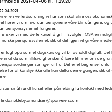
22.04.2021
n er en velferdsordning vi har som skal sikre oss økonomisk 
vel hører vi om hvordan pensjonene våre blir dårligere, og 
an pensjonssystemet fungerer.
 ønsker vi med dette kurset å gi tillitsvalgte i OSA en muligh
 norske pensjonssystemet, slik at det igjen vil gi våre medle
 er lagt opp som et dagskurs og vil bli avholdt digitalt. Det 
enn at du som tillitsvalgt ønsker å lære litt mer om de gr
ensjonsordninger springer ut fra. Det er et begrenset antall
else for at kanskje ikke alle kan delta denne gangen, slik at 
ene.
u spørsmål rundt kurset eller påmelding ta kontakt med lede
:
linda.nokleby.amundsen@sporveien.com