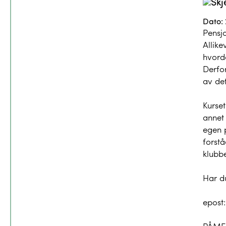
Dato: 
Pensjo
Allike
hvord
Derfor
av det
Kurset
annet 
egen p
forstå
klubb
Har d
epost