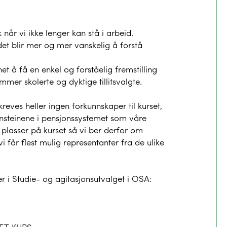
når vi ikke lenger kan stå i arbeid.
det blir mer og mer vanskelig å forstå
et å få en enkel og forståelig fremstilling
mmer skolerte og dyktige tillitsvalgte.
kreves heller ingen forkunnskaper til kurset,
unnsteinene i pensjonssystemet som våre
 plasser på kurset så vi ber derfor om
vi får flest mulig representanter fra de ulike
r i Studie- og agitasjonsutvalget i OSA: