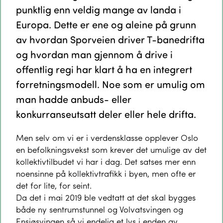
punktlig enn veldig mange av landa i
Europa. Dette er ene og aleine på grunn
av hvordan Sporveien driver T-banedrifta
og hvordan man gjennom å drive i
offentlig regi har klart å ha en integrert
forretningsmodell. Noe som er umulig om
man hadde anbuds- eller
konkurranseutsatt deler eller hele drifta.
Men selv om vi er i verdensklasse opplever Oslo
en befolkningsvekst som krever det umulige av det
kollektivtilbudet vi har i dag. Det satses mer enn
noensinne på kollektivtrafikk i byen, men ofte er
det for lite, for seint.
Da det i mai 2019 ble vedtatt at det skal bygges
både ny sentrumstunnel og Volvatsvingen og
Ensjøsvingen så vi endelig et lys i enden av