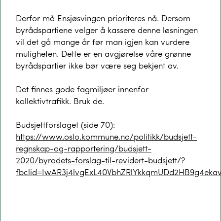
Derfor må Ensjøsvingen prioriteres nå. Dersom
byrådspartiene velger å kassere denne løsningen
vil det gå mange år før man igjen kan vurdere
muligheten. Dette er en avgjørelse våre grønne
byrådspartier ikke bør være seg bekjent av.
Det finnes gode fagmiljøer innenfor
kollektivtrafikk. Bruk de.
Budsjettforslaget (side 70):
https://www.oslo.kommune.no/politikk/budsjett-
regnskap-og-rapportering/budsjett-
2020/byradets-forslag-til-revidert-budsjett/?
fbclid=IwAR3j4lvgExL40VbhZRlYkkqmUDd2HB9g4ek