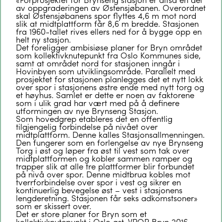
av oppgraderingen av Østensjøbanen. Overordnet
skal Østensjøbanens spor flyttes 4,6 m mot nord
slik at midtplattform får 8,6 m bredde. Stasjonen
fra 1960-tallet rives ellers ned for å bygge opp en
helt ny stasjon.
Det foreligger ambisiøse planer for Bryn området
som kollektivknutepunkt fra Oslo Kommunes side,
samt at området nord for stasjonen inngår i
Hovinbyen som utviklingsområde. Parallelt med
prosjektet for stasjonen planlegges det et nytt lokk
over spor i stasjonens østre ende med nytt torg og
et høyhus. Samlet er dette er noen av faktorene
som i ulik grad har vært med på å definere
utformingen av nye Brynseng Stasjon.
Som hovedgrep etableres det en offentlig
tilgjengelig forbindelse på nivået over
midtplattform. Denne kalles Stasjonsallmenningen.
Den fungerer som en forlengelse av nye Brynseng
Torg i øst og løper fra øst til vest som tak over
midtplattformen og kobler sammen ramper og
trapper slik at alle tre plattformer blir forbundet
på nivå over spor. Denne midtbrua kobles mot
tverrforbindelse over spor i vest og sikrer en
kontinuerlig bevegelse øst – vest i stasjonens
lengderetning. Stasjonen får seks adkomstsoner»
som er skissert over.
Det er store planer for Bryn som et
kollektivknutepunkt i Oslo øst. VPOR Bryn 2016,