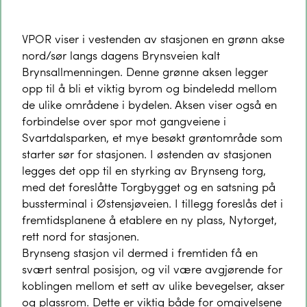
VPOR viser i vestenden av stasjonen en grønn akse
nord/sør langs dagens Brynsveien kalt
Brynsallmenningen. Denne grønne aksen legger
opp til å bli et viktig byrom og bindeledd mellom
de ulike områdene i bydelen. Aksen viser også en
forbindelse over spor mot gangveiene i
Svartdalsparken, et mye besøkt grøntområde som
starter sør for stasjonen. I østenden av stasjonen
legges det opp til en styrking av Brynseng torg,
med det foreslåtte Torgbygget og en satsning på
bussterminal i Østensjøveien. I tillegg foreslås det i
fremtidsplanene å etablere en ny plass, Nytorget,
rett nord for stasjonen.
Brynseng stasjon vil dermed i fremtiden få en
svært sentral posisjon, og vil være avgjørende for
koblingen mellom et sett av ulike bevegelser, akser
og plassrom. Dette er viktig både for omgivelsene