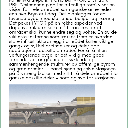
PBE (Veiledende plan for offentlige rom) viser en
visjon for hele området som ganske annerledes
enn hva Bryn er i dag. Det planlegges for en
levende bydel med stor andel boliger og næring.
Det pekes i VPOR på en rekke aspekter ved
dagens strukturer som må forandres for at
området skal kunne endre seg og vokse. En av de
viktigste faktorene som trekkes frem er hvordan
store infrastrukturanlegg i området kutter viktige
gang- og sykkelforbindelser og deler opp
nabolagene i adskilte områder. For å få til en
velfungerende bydel er det viktig med gode
forbindelser for gående og syklende og
sammenhengende strukturer av offentlige byrom
og grøntarealer. T-banelinjene og selve stasjonen
på Brynseng bidrar med sitt til å dele området i to
ganske adskilte deler - nord og syd for stasjonen.