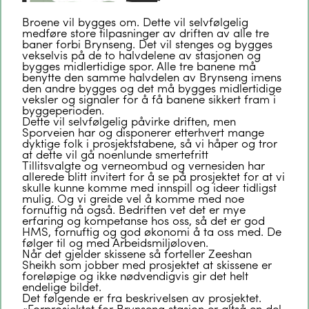
Broene vil bygges om. Dette vil selvfølgelig
medføre store tilpasninger av driften av alle tre
baner forbi Brynseng. Det vil stenges og bygges
vekselvis på de to halvdelene av stasjonen og
bygges midlertidige spor. Alle tre banene må
benytte den samme halvdelen av Brynseng imens
den andre bygges og det må bygges midlertidige
veksler og signaler for å få banene sikkert fram i
byggeperioden.
Dette vil selvfølgelig påvirke driften, men
Sporveien har og disponerer etterhvert mange
dyktige folk i prosjektstabene, så vi håper og tror
at dette vil gå noenlunde smertefritt
Tillitsvalgte og verneombud og vernesiden har
allerede blitt invitert for å se på prosjektet for at vi
skulle kunne komme med innspill og ideer tidligst
mulig. Og vi greide vel å komme med noe
fornuftig nå også. Bedriften vet det er mye
erfaring og kompetanse hos oss, så det er god
HMS, fornuftig og god økonomi å ta oss med. De
følger til og med Arbeidsmiljøloven.
Når det gjelder skissene så forteller Zeeshan
Sheikh som jobber med prosjektet at skissene er
foreløpige og ikke nødvendigvis gir det helt
endelige bildet.
Det følgende er fra beskrivelsen av prosjektet.
«Forprosjektet for Brynseng stasjon er altså en del