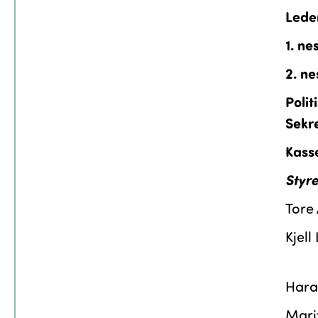
Lede
1. ne
2. ne
Polit
Sekr
Kass
Styr
Tore
Kjell
Hara
Mari