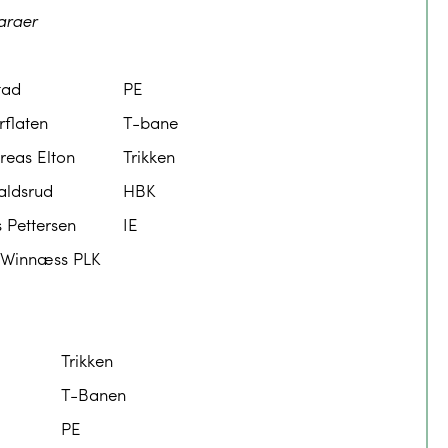
araer
tad
PE
rflaten
T-bane
reas Elton
Trikken
aldsrud
HBK
 Pettersen
IE
n Winnæss PLK
Trikken
T-Banen
PE