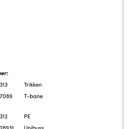
aer:
313
Trikken
7089
T-bane
312
PE
28931
Unibuss