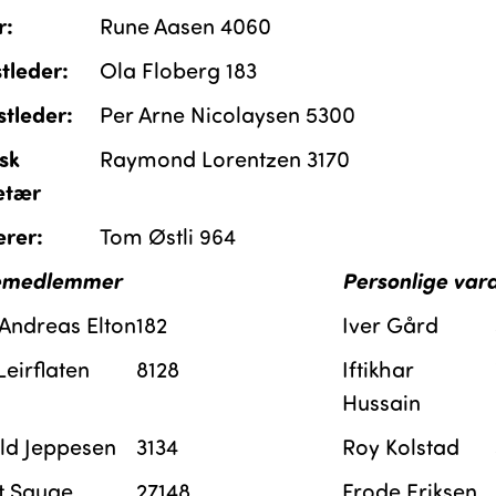
r:
Rune Aasen 4060
stleder:
Ola Floberg 183
stleder:
Per Arne Nicolaysen 5300
isk
Raymond Lorentzen 3170
etær
erer:
Tom Østli 964
emedlemmer
Personlige var
 Andreas Elton
182
Iver Gård
 Leirflaten
8128
Iftikhar
Hussain
ld Jeppesen
3134
Roy Kolstad
t Sauge
27148
Frode Eriksen