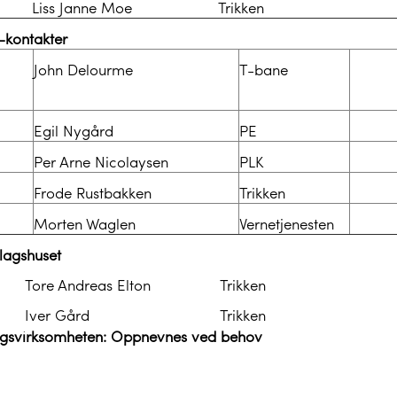
Liss Janne Moe
Trikken
kontakter
John Delourme
T-bane
Egil Nygård
PE
Per Arne Nicolaysen
PLK
Frode Rustbakken
Trikken
Morten Waglen
Vernetjenesten
lagshuset
Tore Andreas Elton
Trikken
Iver Gård
Trikken
agsvirksomheten: Oppnevnes ved behov