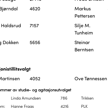
Bjørndal
4620
Markus
Pettersen
n Haldsrud
7157
Silje M.
Tunheim
ng Dokken
5656
Steinar
Berntsen
onistillitsvalgt
Martinsen
4052
Ove Tønnessen
mmer av studie- og agitasjonsutvalget
Linda Amundsen
786
Trikken
em:
Hanne Fraas
4216
PLK