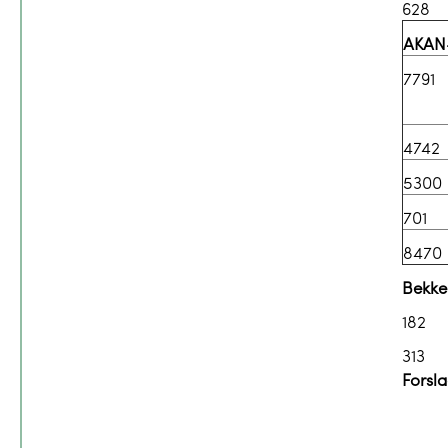
628
AKAN-
7791
4742
5300
701
8470
Bekke
182
313
Forsl