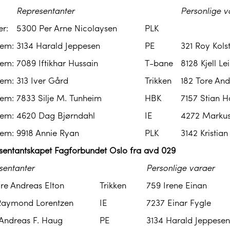
Representanter
Personlige v
er:
5300 Per Arne Nicolaysen
PLK
em:
3134 Harald Jeppesen
PE
321 Roy Kols
em:
7089 Iftikhar Hussain
T-bane
8128 Kjell Lei
em:
313 Iver Gård
Trikken
182 Tore And
em:
7833 Silje M. Tunheim
HBK
7157 Stian H
em:
4620 Dag Bjørndahl
IE
4272 Markus
em:
9918 Annie Ryan
PLK
3142 Kristia
sentantskapet Fagforbundet Oslo fra avd 029
sentanter
Personlige varaer
ore Andreas Elton
Trikken
759 Irene Einan
Raymond Lorentzen
IE
7237 Einar Fygle
Andreas F. Haug
PE
3134 Harald Jeppesen