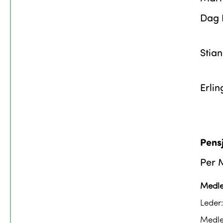
Dag 
Stia
Erli
Pensj
Per 
Medle
Leder:
Medl