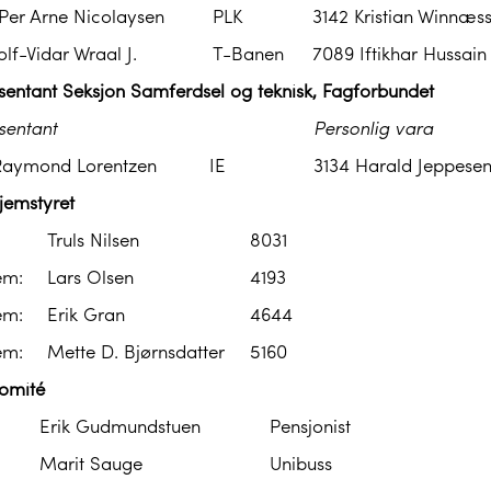
Per Arne Nicolaysen
PLK
3142 Kristian Winnæs
olf-Vidar Wraal J.
T-Banen
7089 Iftikhar Hussain
sentant Seksjon Samferdsel og teknisk, Fagforbundet
sentant
Perso
nlig vara
Raymond Lorentzen
IE
3134 Harald Jeppese
jemstyret
Truls Nilsen
8031
em:
Lars Olsen
4193
em:
Erik Gran
4644
em:
Mette D. Bjørnsdatter
5160
omité
Erik Gudmundstuen
Pensjonist
Marit Sauge
Unibuss