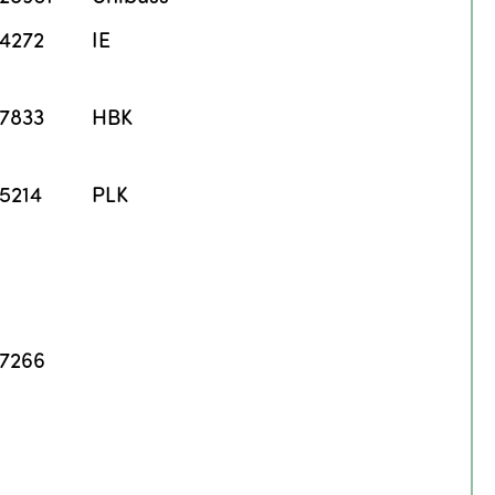
4272
IE
7833
HBK
5214
PLK
7266