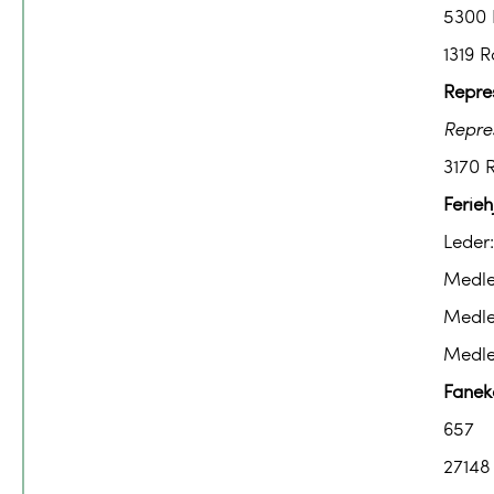
5300 
1319 R
Repre
Repre
3170 
Ferieh
Leder:
Medl
Medl
Medl
Fanek
657
27148