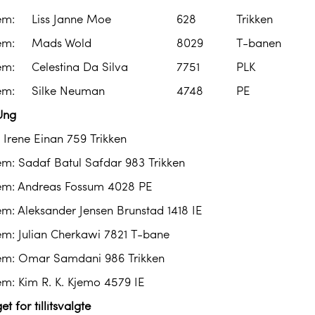
em:
Liss Janne Moe
628
Trikken
em:
Mads Wold
8029
T-banen
em:
Celestina Da Silva
7751
PLK
em:
Silke Neuman
4748
PE
Ung
 Irene Einan 759 Trikken
m: Sadaf Batul Safdar 983 Trikken
m: Andreas Fossum 4028 PE
m: Aleksander Jensen Brunstad 1418 IE
m: Julian Cherkawi 7821 T-bane
m: Omar Samdani 986 Trikken
m: Kim R. K. Kjemo 4579 IE
et for tillitsvalgte