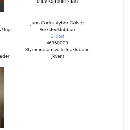
Juan Carlos Aybar Galvez
A Ung
Verkstedklubben
E-post
46950009
Styremedlem verkstedklubben
Leder
(Ryen)