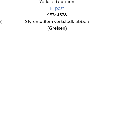
Verkstedklubben
E-post
95744578
n)
Styremedlem verkstedklubben
(Grefsen)