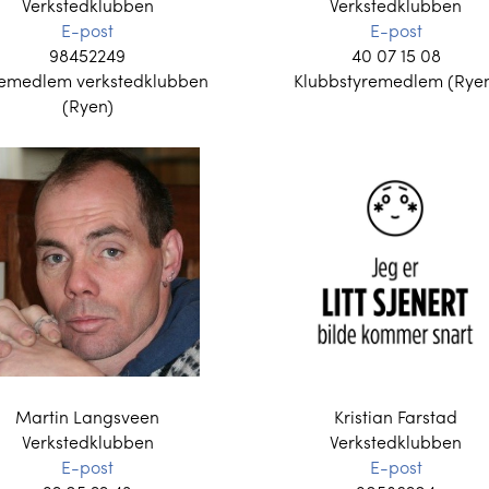
Verkstedklubben
Verkstedklubben
E-post
E-post
98452249
40 07 15 08
remedlem verkstedklubben
Klubbstyremedlem (Rye
(Ryen)
Martin Langsveen
Kristian Farstad
Verkstedklubben
Verkstedklubben
E-post
E-post