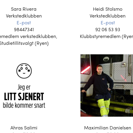
Sara Rivera
Heidi Stolsmo
Verkstedklubben
Verkstedklubben
E-post
E-post
98447341
92 06 53 93
emedlem verkstedklubben,
Klubbstyremedlem (Rye
Studietillitsvalgt (Ryen)
Ahras Salimi
Maximilian Danielsen