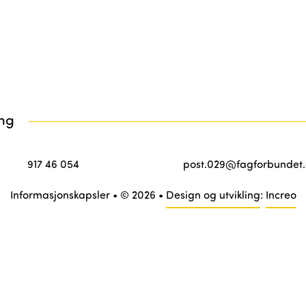
917 46 054
post.029@fagforbundet.
Informasjonskapsler
• © 2026 •
Design og utvikling
:
Increo